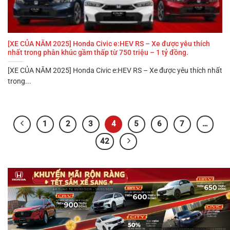
[XE CỦA NĂM 2025] Honda Civic e:HEV RS – Xe được yêu thích
nhất trong phân khúc gầm thấp từ 750 triệu – 1 tỷ đồng.
[XE CỦA NĂM 2025] Honda Civic e:HEV RS – Xe được yêu thích nhất
trong...
1
2
3
4
5
6
7
…
42