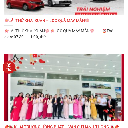
LÁI THỬ KHAI XUÂN – LỘC QUÀ MAY MẮN
LÁI THỬ KHAI XUÂN
LỘC QUÀ MAY MẮN
——
Thời
gian: 07:30 – 11:00, thứ...
05
Th2
KHAI TRƯƠNG HỒNG PHÁT – VẠN SỰ HANH THÔNG