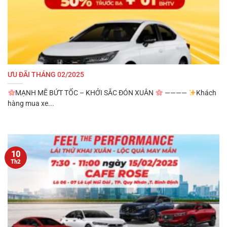
ƯU ĐÃI THÁNG 02/2025
MẠNH MẼ BỨT TỐC – KHỞI SẮC ĐÓN XUÂN
————
Khách
hàng mua xe...
10
Th2