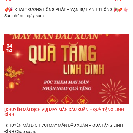
KHAI TRƯƠNG HỒNG PHÁT – VẠN SỰ HANH THÔNG
Sau những ngày sum...
04
Th2
[KHUYẾN MÃI DỊCH VỤ] MAY MẮN ĐẦU XUÂN – QUÀ TẶNG LINH
ĐÌNH
[KHUYẾN MÃI DỊCH VỤ] MAY MẮN ĐẦU XUÂN – QUÀ TẶNG LINH
ĐÌNH Chào xuân...