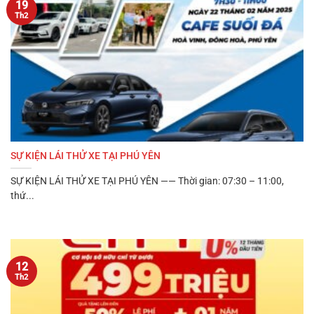
19
Th2
SỰ KIỆN LÁI THỬ XE TẠI PHÚ YÊN
SỰ KIỆN LÁI THỬ XE TẠI PHÚ YÊN —— Thời gian: 07:30 – 11:00,
thứ...
12
Th2