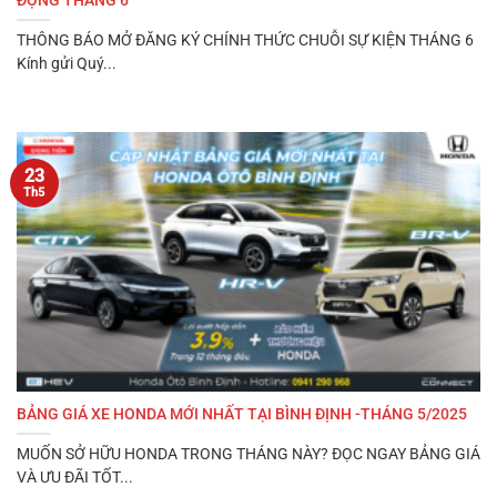
ĐỘNG THÁNG 6
THÔNG BÁO MỞ ĐĂNG KÝ CHÍNH THỨC CHUỖI SỰ KIỆN THÁNG 6
Kính gửi Quý...
23
Th5
BẢNG GIÁ XE HONDA MỚI NHẤT TẠI BÌNH ĐỊNH -THÁNG 5/2025
MUỐN SỞ HỮU HONDA TRONG THÁNG NÀY? ĐỌC NGAY BẢNG GIÁ
VÀ ƯU ĐÃI TỐT...