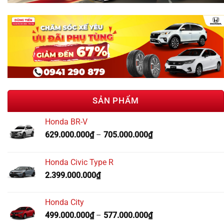
SẢN PHẨM
Honda BR-V
629.000.000
₫
–
705.000.000
₫
Honda Civic Type R
2.399.000.000
₫
Honda City
499.000.000
₫
–
577.000.000
₫