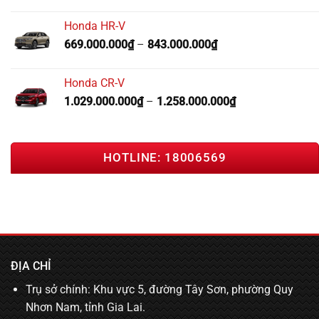
Honda HR-V
669.000.000
₫
–
843.000.000
₫
Honda CR-V
1.029.000.000
₫
–
1.258.000.000
₫
HOTLINE: 18006569
ĐỊA CHỈ
Trụ sở chính: Khu vực 5, đường Tây Sơn, phường Quy
Nhơn Nam, tỉnh Gia Lai.