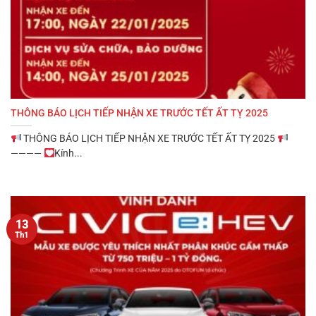
THÔNG BÁO LỊCH TIẾP NHẬN XE TRƯỚC TẾT ẤT TỴ 2025
THÔNG BÁO LỊCH TIẾP NHẬN XE TRƯỚC TẾT ẤT TỴ 2025
————
Kính...
13
Th1