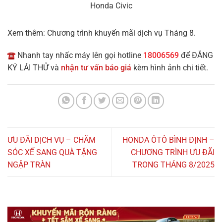
Honda Civic
Xem thêm: Chương trình khuyến mãi dịch vụ Tháng 8.
Nhanh tay nhấc máy lên gọi hotline
18006569
để ĐĂNG
KÝ LÁI THỬ và
nhận tư vấn báo giá
kèm hình ảnh chi tiết.
ƯU ĐÃI DỊCH VỤ – CHĂM
HONDA ÔTÔ BÌNH ĐỊNH –
SÓC XẾ SANG QUÀ TẶNG
CHƯƠNG TRÌNH ƯU ĐÃI
NGẬP TRÀN
TRONG THÁNG 8/2025