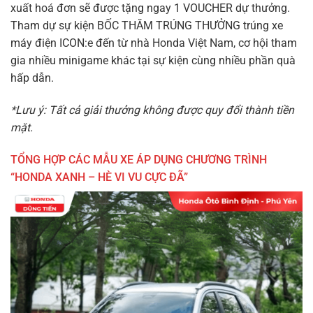
xuất hoá đơn sẽ được tặng ngay 1 VOUCHER dự thưởng.
Tham dự sự kiện BỐC THĂM TRÚNG THƯỞNG trúng xe
máy điện ICON:e đến từ nhà Honda Việt Nam, cơ hội tham
gia nhiều minigame khác tại sự kiện cùng nhiều phần quà
hấp dẫn.
*Lưu ý: Tất cả giải thưởng không được quy đổi thành tiền
mặt.
TỔNG HỢP CÁC MẪU XE ÁP DỤNG CHƯƠNG TRÌNH
“HONDA XANH – HÈ VI VU CỰC ĐÃ”