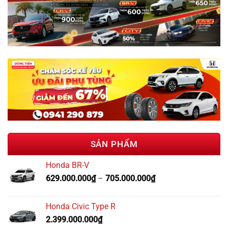
SẢN PHẨM
Honda BR-V
629.000.000
₫
–
705.000.000
₫
Honda Civic Type R
2.399.000.000
₫