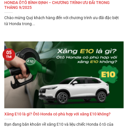
HONDA ÔTÔ BÌNH ĐỊNH – CHƯƠNG TRÌNH ƯU ĐÃI TRONG
THÁNG 9/2025
Chào mừng Quý khách hàng đến với chương trình ưu đãi đặc biệt
từ Honda trong...
05
Th8
Xăng E10 là gì? Ôtô Honda có phù hợp với xăng E10 không?
Bạn đang băn khoăn về xăng E10 và liệu chiếc Honda ô tô của