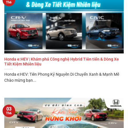
Th6
Honda e:HEV | Khám phá Công nghệ Hybrid Tiên tiến & Dòng Xe
Tiết Kiệm Nhiên liệu
Honda e:HEV: Tiên Phong Kỷ Nguyên Di Chuyển Xanh & Mạnh Mẽ
Chào mừng bạn...
03
Th6