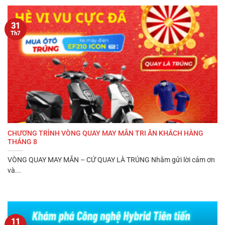
31
Th7
CHƯƠNG TRÌNH VÒNG QUAY MAY MẮN TRI ÂN KHÁCH HÀNG
THÁNG 8
VÒNG QUAY MAY MẮN – CỨ QUAY LÀ TRÚNG Nhằm gửi lời cảm ơn
và...
11