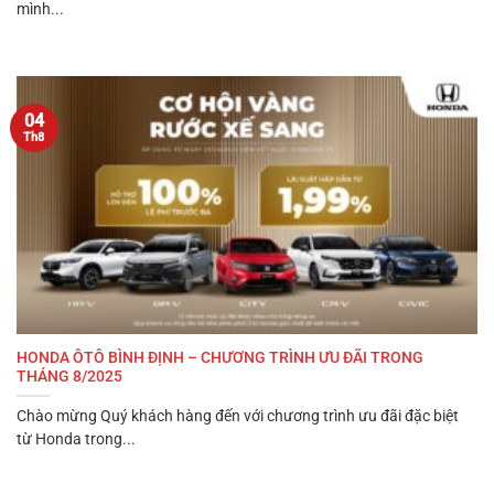
mình...
04
Th8
HONDA ÔTÔ BÌNH ĐỊNH – CHƯƠNG TRÌNH ƯU ĐÃI TRONG
THÁNG 8/2025
Chào mừng Quý khách hàng đến với chương trình ưu đãi đặc biệt
từ Honda trong...