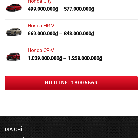
Honda City
499.000.000
₫
–
577.000.000
₫
Honda HR-V
669.000.000
₫
–
843.000.000
₫
Honda CR-V
1.029.000.000
₫
–
1.258.000.000
₫
HOTLINE: 18006569
ĐỊA CHỈ