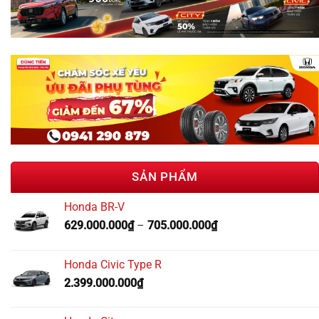
SẢN PHẨM
Honda BR-V
629.000.000
₫
–
705.000.000
₫
Honda Civic Type R
2.399.000.000
₫