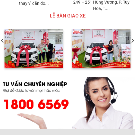
249 – 251 Hùng Vương, P. Tuy
thay vì đắn đo...
Hòa, T....
LỄ BÀN GIAO XE