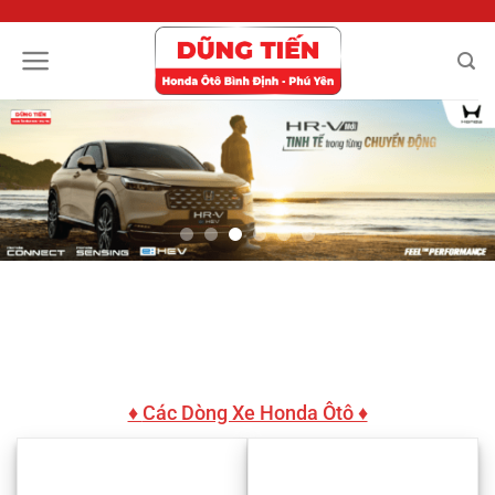
Chuyển
đến
nội
dung
♦
Các Dòng Xe Honda Ôtô ♦