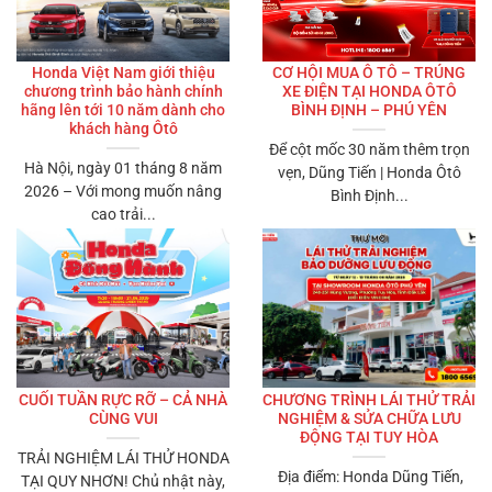
Honda Việt Nam giới thiệu
CƠ HỘI MUA Ô TÔ – TRÚNG
chương trình bảo hành chính
XE ĐIỆN TẠI HONDA ÔTÔ
hãng lên tới 10 năm dành cho
BÌNH ĐỊNH – PHÚ YÊN
khách hàng Ôtô
Để cột mốc 30 năm thêm trọn
Hà Nội, ngày 01 tháng 8 năm
vẹn, Dũng Tiến | Honda Ôtô
2026 – Với mong muốn nâng
Bình Định...
cao trải...
CUỐI TUẦN RỰC RỠ – CẢ NHÀ
CHƯƠNG TRÌNH LÁI THỬ TRẢI
CÙNG VUI
NGHIỆM & SỬA CHỮA LƯU
ĐỘNG TẠI TUY HÒA
TRẢI NGHIỆM LÁI THỬ HONDA
️ Địa điểm: Honda Dũng Tiến,
TẠI QUY NHƠN! Chủ nhật này,