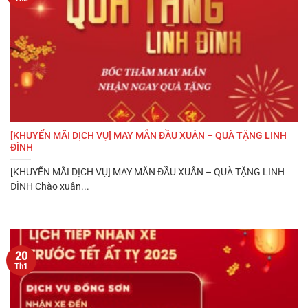
[KHUYẾN MÃI DỊCH VỤ] MAY MẮN ĐẦU XUÂN – QUÀ TẶNG LINH
ĐÌNH
[KHUYẾN MÃI DỊCH VỤ] MAY MẮN ĐẦU XUÂN – QUÀ TẶNG LINH
ĐÌNH Chào xuân...
20
Th1