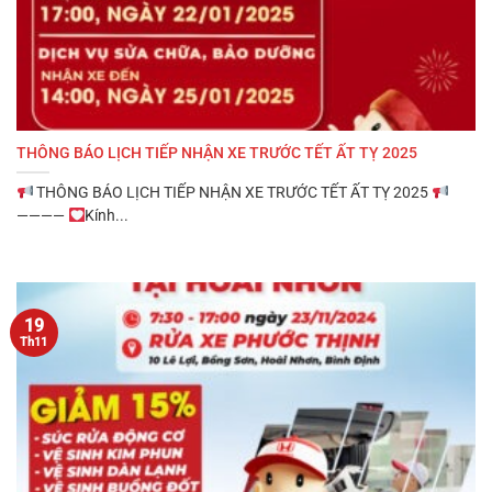
THÔNG BÁO LỊCH TIẾP NHẬN XE TRƯỚC TẾT ẤT TỴ 2025
THÔNG BÁO LỊCH TIẾP NHẬN XE TRƯỚC TẾT ẤT TỴ 2025
————
Kính...
19
Th11