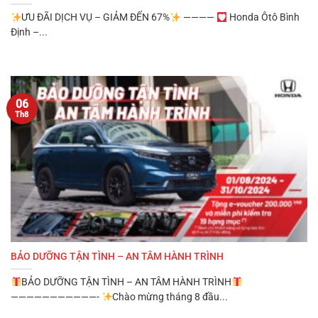
ƯU ĐÃI DỊCH VỤ – GIẢM ĐẾN 67%
————
Honda Ôtô Bình
Định –...
06
Th8
BẢO DƯỠNG TẬN TÌNH – AN TÂM HÀNH TRÌNH
BẢO DƯỠNG TẬN TÌNH – AN TÂM HÀNH TRÌNH
———————————-
Chào mừng tháng 8 đầu...