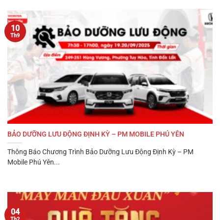
10
Th9
BẢO DƯỠNG LƯU ĐỘNG ĐỊNH KỲ – PM MOBILE PHÚ YÊN
Thông Báo Chương Trình Bảo Dưỡng Lưu Động Định Kỳ – PM
Mobile Phú Yên...
04
Th2