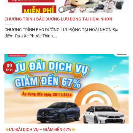
CHƯƠNG TRÌNH BẢO DƯỠNG LƯU ĐỘNG TẠI HOÀI NHƠN
CHƯƠNG TRÌNH BẢO DƯỠNG LƯU ĐỘNG TẠI HOÀI NHƠN ️Địa
điểm: Rửa Xe Phước Thịnh,...
09
Th11
ƯU ĐÃI DỊCH VỤ – GIẢM ĐẾN 67%