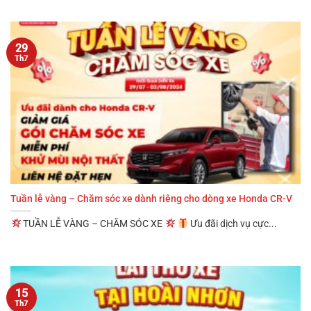
29
Th7
Tuần lễ vàng – Chăm sóc xe dành riêng cho dòng xe Honda CR-V
TUẦN LỄ VÀNG – CHĂM SÓC XE
Ưu đãi dịch vụ cực...
15
Th7