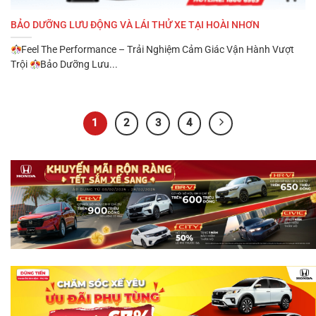
BẢO DƯỠNG LƯU ĐỘNG VÀ LÁI THỬ XE TẠI HOÀI NHƠN
Feel The Performance – Trải Nghiệm Cảm Giác Vận Hành Vượt
Trội
Bảo Dưỡng Lưu...
1
2
3
4