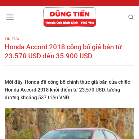
Chuyển
đến
nội
dung
TIN TỨC
Honda Accord 2018 công bố giá bán từ
23.570 USD đến 35.900 USD
Mới đây, Honda đã công bố chính thức giá bán của chiếc
Honda Accord 2018 khởi điểm từ 23.570 USD, tương
đương khoảng 537 triệu VNĐ
.