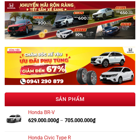
SẢN PHẨM
Honda BR-V
629.000.000
₫
–
705.000.000
₫
Honda Civic Type R