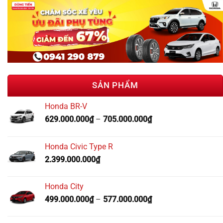
SẢN PHẨM
Honda BR-V
629.000.000
₫
–
705.000.000
₫
Honda Civic Type R
2.399.000.000
₫
Honda City
499.000.000
₫
–
577.000.000
₫