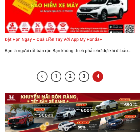
Đặt Hẹn Ngay – Quà Liền Tay Với App My Honda+
Bạn là người rất bận rộn Bạn không thích phải chờ đợi khi đi bảo...
1
2
3
4