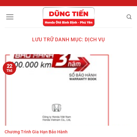
Chuyển
đến
nội
dung
LƯU TRỮ DANH MỤC:
DỊCH VỤ
22
Th5
Chương Trình Gia Hạn Bảo Hành