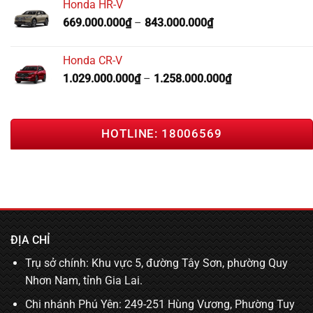
Honda HR-V
669.000.000
₫
–
843.000.000
₫
Honda CR-V
1.029.000.000
₫
–
1.258.000.000
₫
HOTLINE: 18006569
ĐỊA CHỈ
Trụ sở chính: Khu vực 5, đường Tây Sơn, phường Quy
Nhơn Nam, tỉnh Gia Lai.
Chi nhánh Phú Yên: 249-251 Hùng Vương, Phường Tuy