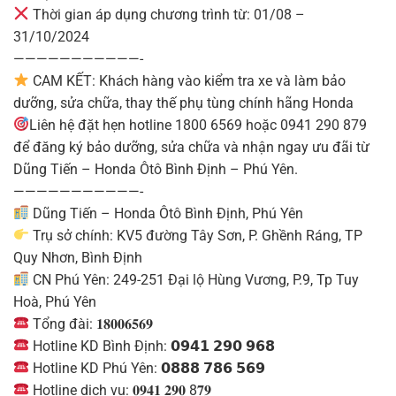
Thời gian áp dụng chương trình từ: 01/08 –
31/10/2024
———————————-
CAM KẾT: Khách hàng vào kiểm tra xe và làm bảo
dưỡng, sửa chữa, thay thế phụ tùng chính hãng Honda
Liên hệ đặt hẹn hotline 1800 6569 hoặc 0941 290 879
để đăng ký bảo dưỡng, sửa chữa và nhận ngay ưu đãi từ
Dũng Tiến – Honda Ôtô Bình Định – Phú Yên.
———————————-
Dũng Tiến – Honda Ôtô Bình Định, Phú Yên
Trụ sở chính: KV5 đường Tây Sơn, P. Ghềnh Ráng, TP
Quy Nhơn, Bình Định
CN Phú Yên: 249-251 Đại lộ Hùng Vương, P.9, Tp Tuy
Hoà, Phú Yên
Tổng đài: 𝟏𝟖𝟎𝟎𝟔𝟓𝟔𝟗
Hotline KD Bình Định: 𝟬𝟵𝟰𝟭 𝟮𝟵𝟬 𝟵𝟲𝟴
Hotline KD Phú Yên: 𝟬𝟴𝟴𝟴 𝟳𝟴𝟲 𝟱𝟲𝟵
Hotline dịch vụ: 𝟎𝟗𝟒𝟏 𝟐𝟗𝟎 8𝟕𝟗