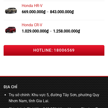
Honda HR-V
669.000.000
₫
–
843.000.000
₫
Honda CR-V
1.029.000.000
₫
–
1.258.000.000
₫
HOTLINE: 18006569
ĐỊA CHỈ
Trụ sở chính: Khu vực 5, đường Tây Sơn, phường Quy
Nhơn Nam, tỉnh Gia Lai.