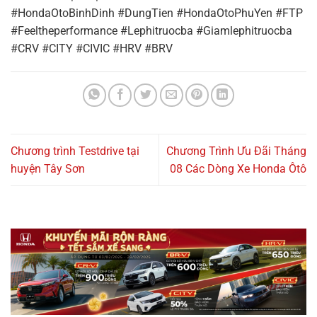
#HondaOtoBinhDinh #DungTien #HondaOtoPhuYen #FTP
#Feeltheperformance #Lephitruocba #Giamlephitruocba
#CRV #CITY #CIVIC #HRV #BRV
Chương trình Testdrive tại
Chương Trình Ưu Đãi Tháng
huyện Tây Sơn
08 Các Dòng Xe Honda Ôtô