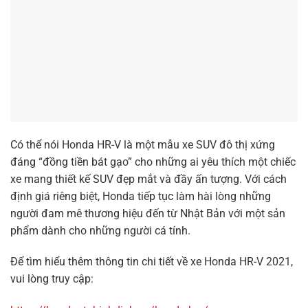
Định – Phú Yên triển khai chương trình ưu đãi cực khủng,
mua xe Honda Accord tặng ngay tiền mặt khủng & bộ quà
tặng giá trị từ Đại lý. Cơ hội sở hữu xe nhập khẩu nguyên
chiếc từ Thái Lan chưa bao giờ dễ dàng đến thế.