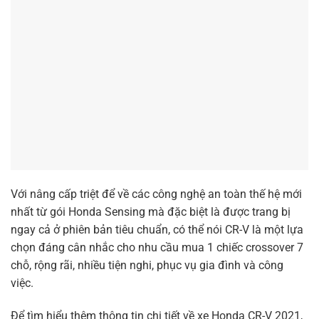
Honda City L: 569.000.000 VNĐ
Honda City RS: 599.000.000 VNĐ
Thế hệ mới của Honda City mang phong cách thể thao,
nhất là phiên bản “RS” cao cấp nhất hứa hẹn sẽ hấp dẫn
khách hàng trẻ đang cần một chiếc xe đô thị cỡ nhỏ vận
hành linh hoạt. Trên thực tế trong phân khúc, Honda City là
mẫu xe được nhiều khách hàng mua xe để phục vụ cho gia
đình nhất.​
Honda Ôtô Bình Định – Phú Yên hỗ trợ Quý khách hàng
làm thủ tục mua xe trả góp. Chỉ từ 170tr đồng, Quý khách
hàng đã có thể sở hữu ngay mẫu xe hot nhất hiện nay với
thủ tục đơn giản, nhanh chóng trong ngày