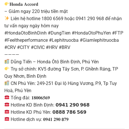
𝐇𝐨𝐧𝐝𝐚 𝐀𝐜𝐜𝐨𝐫𝐝
– Giảm ngay 220 triệu tiền mặt
Liên hệ hotline 1800 6569 hoặc 0941 290 968 để nhận
tư vấn ngay ngày hôm nay
#HondaOtoBinhDinh #DungTien #HondaOtoPhuYen #FTP
#Feeltheperformance #Lephitruocba #Giamlephitruocba
#CRV #CITY #CIVIC #HRV #BRV
————
Dũng Tiến – Honda Ôtô Bình Định, Phú Yên
Trụ sở chính: KV5 đường Tây Sơn, P. Ghềnh Ráng, TP
Quy Nhơn, Bình Định
CN Phú Yên: 249-251 Đại lộ Hùng Vương, P.9, Tp Tuy
Hoà, Phú Yên
Tổng đài: 𝟏𝟖𝟎𝟎𝟔𝟓𝟔𝟗
Hotline KD Bình Định: 𝟬𝟵𝟰𝟭 𝟮𝟵𝟬 𝟵𝟲𝟴
Hotline KD Phú Yên: 𝟬𝟴𝟴𝟴 𝟳𝟴𝟲 𝟱𝟲𝟵
Hotline dịch vụ: 𝟎𝟗𝟒𝟏 𝟐𝟗𝟎 𝟴𝟕𝟗