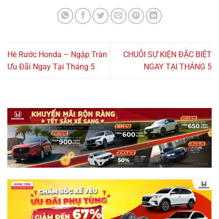
Hè Rước Honda – Ngập Tràn
CHUỖI SỰ KIỆN ĐẶC BIỆT
Ưu Đãi Ngay Tại Tháng 5
NGAY TẠI THÁNG 5