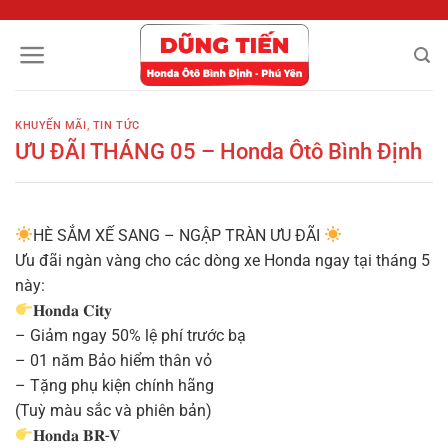
Chuyển
đến
nội
dung
KHUYẾN MÃI
,
TIN TỨC
ƯU ĐÃI THÁNG 05 – Honda Ôtô Bình Định
HÈ SẮM XẾ SANG – NGẬP TRÀN ƯU ĐÃI
Ưu đãi ngàn vàng cho các dòng xe Honda ngay tại tháng 5
này:
𝐇𝐨𝐧𝐝𝐚 𝐂𝐢𝐭𝐲
– Giảm ngay 50% lệ phí trước bạ
– 01 năm Bảo hiểm thân vỏ
– Tặng phụ kiện chính hãng
(Tuỳ màu sắc và phiên bản)
𝐇𝐨𝐧𝐝𝐚 𝐁𝐑-𝐕