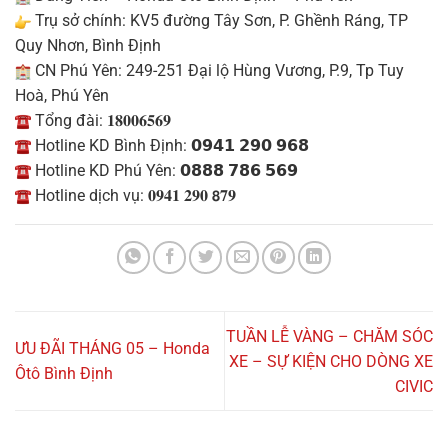
Trụ sở chính: KV5 đường Tây Sơn, P. Ghềnh Ráng, TP
Quy Nhơn, Bình Định
CN Phú Yên: 249-251 Đại lộ Hùng Vương, P.9, Tp Tuy
Hoà, Phú Yên
Tổng đài: 𝟏𝟖𝟎𝟎𝟔𝟓𝟔𝟗
Hotline KD Bình Định: 𝟬𝟵𝟰𝟭 𝟮𝟵𝟬 𝟵𝟲𝟴
Hotline KD Phú Yên: 𝟬𝟴𝟴𝟴 𝟳𝟴𝟲 𝟱𝟲𝟵
Hotline dịch vụ: 𝟎𝟗𝟒𝟏 𝟐𝟗𝟎 𝟴𝟕𝟗
TUẦN LỄ VÀNG – CHĂM SÓC
ƯU ĐÃI THÁNG 05 – Honda
XE – SỰ KIỆN CHO DÒNG XE
Ôtô Bình Định
CIVIC