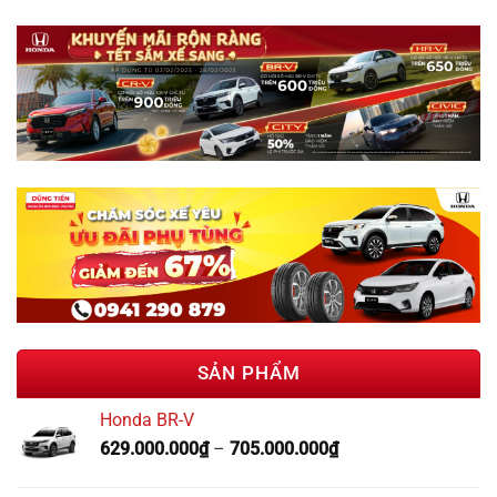
SẢN PHẨM
Honda BR-V
629.000.000
₫
–
705.000.000
₫