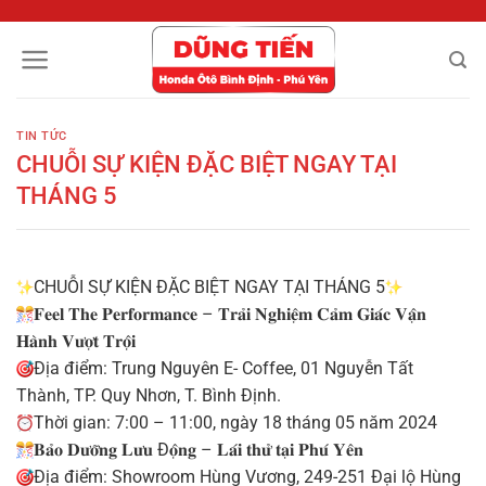
Chuyển
đến
nội
dung
TIN TỨC
CHUỖI SỰ KIỆN ĐẶC BIỆT NGAY TẠI
THÁNG 5
CHUỖI SỰ KIỆN ĐẶC BIỆT NGAY TẠI THÁNG 5
𝐅𝐞𝐞𝐥 𝐓𝐡𝐞 𝐏𝐞𝐫𝐟𝐨𝐫𝐦𝐚𝐧𝐜𝐞 – 𝐓𝐫𝐚̉𝐢 𝐍𝐠𝐡𝐢𝐞̣̂𝐦 𝐂𝐚̉𝐦 𝐆𝐢𝐚́𝐜 𝐕𝐚̣̂𝐧
𝐇𝐚̀𝐧𝐡 𝐕𝐮̛𝐨̛̣𝐭 𝐓𝐫𝐨̣̂𝐢
Địa điểm: Trung Nguyên E- Coffee, 01 Nguyễn Tất
Thành, TP. Quy Nhơn, T. Bình Định.
Thời gian: 7:00 – 11:00, ngày 18 tháng 05 năm 2024
𝐁𝐚̉𝐨 𝐃𝐮̛𝐨̛̃𝐧𝐠 𝐋𝐮̛𝐮 Đ𝐨̣̂𝐧𝐠 – 𝐋𝐚́𝐢 𝐭𝐡𝐮̛̉ 𝐭𝐚̣𝐢 𝐏𝐡𝐮́ 𝐘𝐞̂𝐧
Địa điểm: Showroom Hùng Vương, 249-251 Đại lộ Hùng