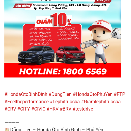
#HondaOtoBinhDinh
#DungTien
#HondaOtoPhuYen
#FTP
#Feeltheperformance
#Lephitruocba
#Giamlephitruocba
#CRV
#CITY
#CIVIC
#HRV
#BRV
#testdrive
————
Dũng Tiến – Honda Ôtô Bình Định – Phú Yên