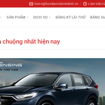
hotro@hondaotobinhdinh.vn
Làm việc t
SẢN PHẨM
DỊCH VỤ
ĐĂNG KÝ LÁI THỬ
BẢNG GI
 chuộng nhất hiện nay