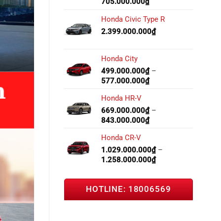
705.000.000
₫
Honda Civic Type R
2.399.000.000
₫
Honda City
499.000.000
₫
–
577.000.000
₫
Honda HR-V
669.000.000
₫
–
843.000.000
₫
Honda CR-V
1.029.000.000
₫
–
1.258.000.000
₫
HOTLINE: 18006569