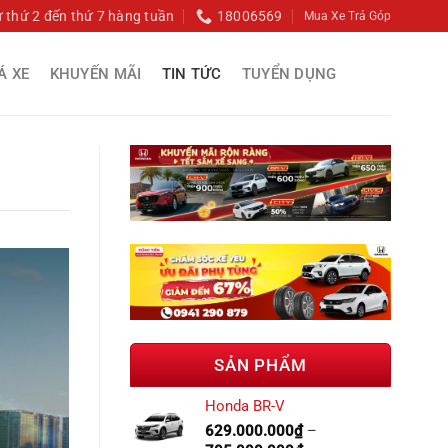
ừ thứ 2 đến thứ 7 hàng tuần
18006569
Mua Xe Trả Góp
Á XE
KHUYẾN MÃI
TIN TỨC
TUYỂN DỤNG
SẢN PHẨM
Honda BR-V
629.000.000
₫
–