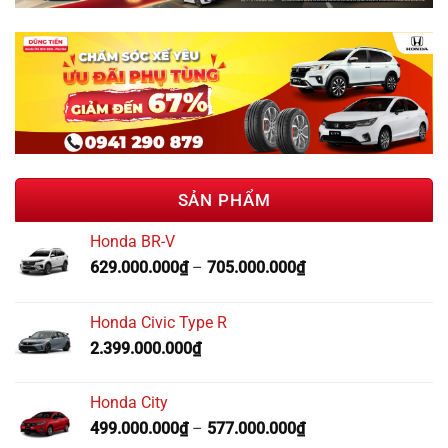
SẢN PHẨM
Honda BR-V
629.000.000
₫
–
705.000.000
₫
Honda Civic Type R
2.399.000.000
₫
Honda City
499.000.000
₫
–
577.000.000
₫