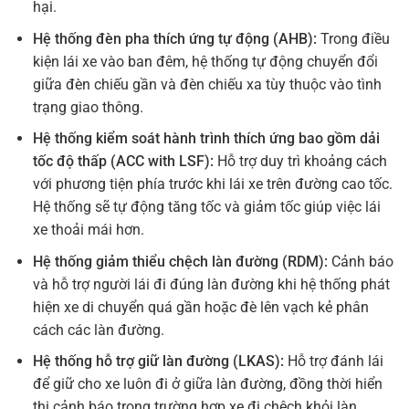
hại.
Hệ thống đèn pha thích ứng tự động (AHB):
Trong điều
kiện lái xe vào ban đêm, hệ thống tự động chuyển đổi
giữa đèn chiếu gần và đèn chiếu xa tùy thuộc vào tình
trạng giao thông.
Hệ thống kiểm soát hành trình thích ứng bao gồm dải
tốc độ thấp (ACC with LSF):
Hỗ trợ duy trì khoảng cách
với phương tiện phía trước khi lái xe trên đường cao tốc.
Hệ thống sẽ tự động tăng tốc và giảm tốc giúp việc lái
xe thoải mái hơn.
Hệ thống giảm thiểu chệch làn đường (RDM):
Cảnh báo
và hỗ trợ người lái đi đúng làn đường khi hệ thống phát
hiện xe di chuyển quá gần hoặc đè lên vạch kẻ phân
cách các làn đường.
Hệ thống hỗ trợ giữ làn đường (LKAS):
Hỗ trợ đánh lái
để giữ cho xe luôn đi ở giữa làn đường, đồng thời hiển
thị cảnh báo trong trường hợp xe đi chệch khỏi làn