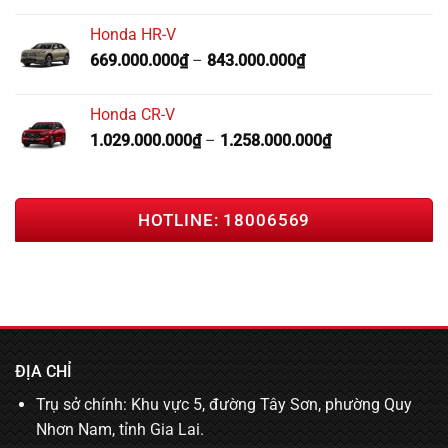
Honda HR-V
669.000.000
₫
–
843.000.000
₫
Honda CR-V
1.029.000.000
₫
–
1.258.000.000
₫
HOTLINE: 18006569
ĐỊA CHỈ
Trụ sở chính: Khu vực 5, đường Tây Sơn, phường Quy
Nhơn Nam, tỉnh Gia Lai.