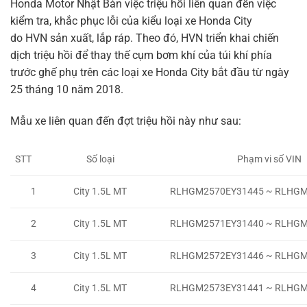
Honda Motor Nhật Bản việc triệu hồi liên quan đến việc
kiểm tra, khắc phục lỗi của kiểu loại xe
H
onda
C
ity
do
HVN
sản xuất, lắp ráp
. Theo đó, HVN
triển khai chiến
dịch triệu hồi
để thay thế cụm bơm khí của túi khí phía
trước ghế phụ trên các loại xe Honda City bắt đầu
từ ngày
25 tháng 10 năm 201
8
.
Mẫu xe liên quan đến đợt triệu hồi này như sau:
STT
Số loại
Phạm vi số VIN
1
City 1.5L MT
RLHGM2570EY31445 ~ RLHGM
2
City 1.5L MT
RLHGM2571EY31440 ~ RLHGM
3
City 1.5L MT
RLHGM2572EY31446 ~ RLHGM
4
City 1.5L MT
RLHGM2573EY31441 ~ RLHGM