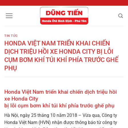
Chuyển
đến
nội
dung
TIN TỨC
HONDA VIỆT NAM TRIỂN KHAI CHIẾN
DỊCH TRIỆU HỒI XE HONDA CITY BỊ LỖI
CỤM BƠM KHÍ TÚI KHÍ PHÍA TRƯỚC GHẾ
PHỤ
Honda Việt Nam triển khai chiến dịch triệu hồi
xe Honda City
bị lỗi cụm bơm khí túi khí phía trước ghế phụ
Hà Nội, ngày 25 tháng 10 năm 2018 – V
ừa qua,
C
ông ty
Honda Việt Nam
(HVN)
nhận được thông báo từ công ty