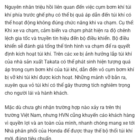
Nguyên nhân triệu hồi liên quan đến việc cụm bơm khí túi
khí phía trước ghế phụ có thể bị quá áp dẫn đến túi khí có
thể hoạt động không đúng chức năng khi va chạm. Cụ thể:
Khi xe va chạm, cảm biến va chạm phát hiện ra độ chênh
lệch gia tốc và truyền tín hiệu đến bộ điều khiển. Bộ điều
khiển sẽ đánh giá tổng thể tình hình va chạm để ra quyết
định kích hoạt túi khí. Trên các xe bị ảnh hưởng lắp túi khí
của nhà sản xuất Takata có thể phát sinh hiện tượng quá
áp trong cụm bơm khí của túi khí, dẫn đến vỏ cụm bơm khí
bị vỡ khi túi khí được kích hoạt. Những mảnh vỡ bắn ra,
xuyên qua vỏ túi khí có thể gây thương tích nghiêm trọng
cho người lái và hành khách.
Mặc dù chưa ghi nhận trường hợp nào xảy ra trên thị
trường Việt Nam, nhưng HVN cũng khuyến cáo khách hàng
vì quyền lợi và an toàn của mình, nhanh chóng mang xe tới
Nhà phân phối của Honda để được thay thế bộ thổi túi khí
mới, đúng tiêu chuẩn.