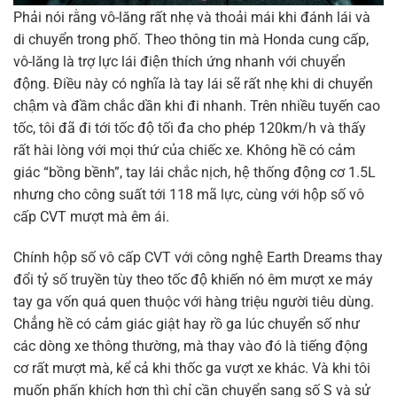
Phải nói rằng vô-lăng rất nhẹ và thoải mái khi đánh lái và
di chuyển trong phố. Theo thông tin mà Honda cung cấp,
vô-lăng là trợ lực lái điện thích ứng nhanh với chuyển
động. Điều này có nghĩa là tay lái sẽ rất nhẹ khi di chuyển
chậm và đầm chắc dần khi đi nhanh. Trên nhiều tuyến cao
tốc, tôi đã đi tới tốc độ tối đa cho phép 120km/h và thấy
rất hài lòng với mọi thứ của chiếc xe. Không hề có cảm
giác “bồng bềnh”, tay lái chắc nịch, hệ thống động cơ 1.5L
nhưng cho công suất tới 118 mã lực, cùng với hộp số vô
cấp CVT mượt mà êm ái.
Chính hộp số vô cấp CVT với công nghệ Earth Dreams thay
đổi tỷ số truyền tùy theo tốc độ khiến nó êm mượt xe máy
tay ga vốn quá quen thuộc với hàng triệu người tiêu dùng.
Chẳng hề có cảm giác giật hay rồ ga lúc chuyển số như
các dòng xe thông thường, mà thay vào đó là tiếng động
cơ rất mượt mà, kể cả khi thốc ga vượt xe khác. Và khi tôi
muốn phấn khích hơn thì chỉ cần chuyển sang số S và sử