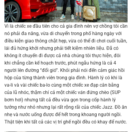
Vì là chiếc xe đầu tiên cho cả gia đình nên vợ chồng tôi cần
nó phải đa năng, vừa di chuyển trong phố hàng ngày với
điều kiện giao thông chật hẹp, vừa có thể đi chơi cuối tuần,
lái đủ hứng khởi nhưng phải tiết kiệm nhiên liệu. Đã có
không ít chuyến đi được cả nhà chúng tôi thực hiện, đôi
khi chẳng cần kế hoạch trước, phút ngẫu hứng là cả 4
người lên đường “đổi gió”. Khỏi phải nói đến cảm giác hồi
hộp của từng thành viên trong gia đình. Hành lý có khi là
va-li và vài chiếc ba-lo cùng một chiếc xe đạp cân bằng
của lũ nhóc, thậm chí cả một chiếc ván đứng chèo (SUP
bơm hơi) nhưng tất cả đều vừa gọn trong cốp hành lý
tưởng như nhỏ nhưng lại rất rộng rãi của chiếc Jazz. Đồ ăn
nhẹ và nước uống được để hết trong khoang người ngồi.
Thật tiện khi tất cả các vị trí ghế ngồi đều có khay để nước.