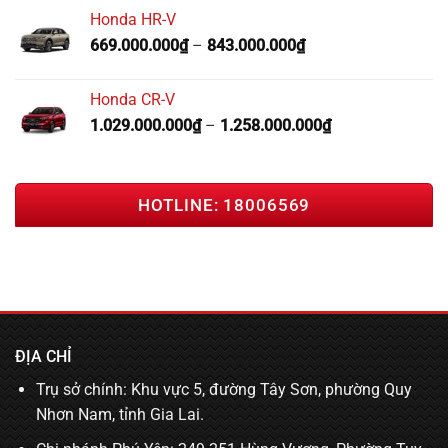
Honda HR-V
669.000.000
₫
–
843.000.000
₫
Honda CR-V
1.029.000.000
₫
–
1.258.000.000
₫
HOTLINE: 18006569
ĐỊA CHỈ
Trụ sở chính: Khu vực 5, đường Tây Sơn, phường Quy
Nhơn Nam, tỉnh Gia Lai.