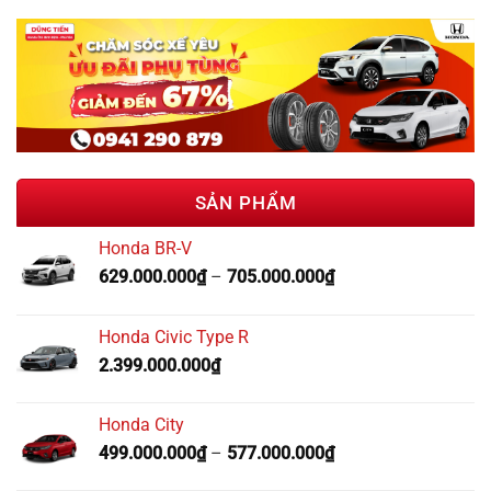
SẢN PHẨM
Honda BR-V
629.000.000
₫
–
705.000.000
₫
Honda Civic Type R
2.399.000.000
₫
Honda City
499.000.000
₫
–
577.000.000
₫