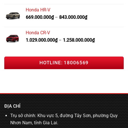
Honda HR-V
669.000.000
₫
–
843.000.000
₫
Honda CR-V
1.029.000.000
₫
–
1.258.000.000
₫
HOTLINE: 18006569
ĐỊA CHỈ
Trụ sở chính: Khu vực 5, đường Tây Sơn, phường Quy
Nhơn Nam, tỉnh Gia Lai.