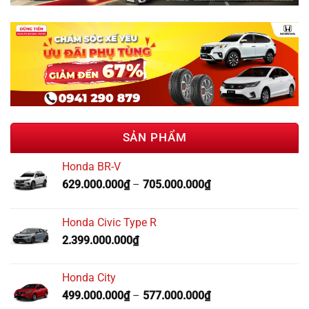
SẢN PHẨM
Honda BR-V
629.000.000
₫
–
705.000.000
₫
Honda Civic Type R
2.399.000.000
₫
Honda City
499.000.000
₫
–
577.000.000
₫