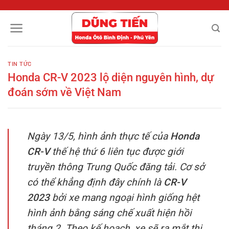
Chuyển
đến
nội
dung
TIN TỨC
Honda CR-V 2023 lộ diện nguyên hình, dự
đoán sớm về Việt Nam
Ngày 13/5, hình ảnh thực tế của
Honda
CR-V
thế hệ thứ 6 liên tục được giới
truyền thông Trung Quốc đăng tải. Cơ sở
có thể khẳng định đây chính là
CR-V
2023
bởi xe mang ngoại hình giống hệt
hình ảnh bằng sáng chế xuất hiện hồi
tháng 2. Theo kế hoạch, xe sẽ ra mắt thị