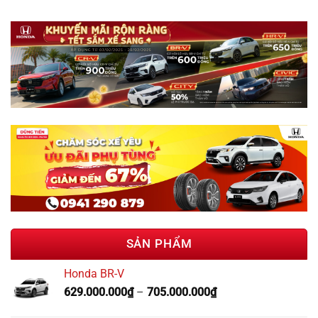
SẢN PHẨM
Honda BR-V
629.000.000
₫
–
705.000.000
₫