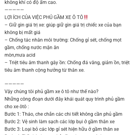
không khí có độ ẩm cao.
—————
LỢI ÍCH CỦA VIỆC PHỦ GẦM XE Ô TÔ
– Giữ gìn giá trị xe: giúp giữ gìn giá trị chiếc xe của bạn
không bị mất giá
– Chống tác nhân môi trường: Chống gỉ sét, chống mọt
gầm, chống nước mặn ăn
mòn,mưa acid
– Triệt tiêu âm thanh gây ồn: Chống đá văng, giảm ồn, triệt
tiêu âm thanh cộng hưởng từ thân xe.
—————
Vậy chúng tôi phủ gầm xe ô tô như thế nào?
Những công đoạn dưới đây khái quát quy trình phủ gầm
cho xe ôtô :
Bước 1: Tháo, che chắn các chi tiết không cần phủ gầm
Bước 2: Vệ sinh làm sạch các lớp bụi ở gầm thân xe
Bước 3: Loại bỏ các lớp gỉ sét hiện hữu ở gầm thân xe