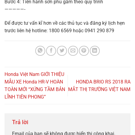
Bước 4: Tiến hành sơn phủ gầm theo quy trình
—————-
Để được tư vấn kĩ hơn về các thủ tục và đăng ký lịch hẹn
trước liên hệ hotline: 1800 6569 hoặc 0941 290 879
Honda Việt Nam GIỚI THIỆU
MẪU XE Honda HR-V HOÀN
HONDA BRIO RS 2018 RA
TOÀN MỚI “XỨNG TẦM BẢN
MẮT THỊ TRƯỜNG VIỆT NAM
LĨNH TIÊN PHONG”
Trả lời
Email của bạn sẽ không được hiển thị công khai.