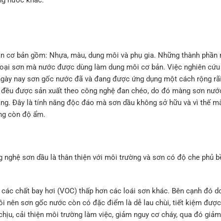
ng nước khác.
ần cơ bản gồm: Nhựa, màu, dung môi và phụ gia. Những thành phần 
à loại sơn mà nước được dùng làm dung môi cơ bản. Việc nghiên cứ
ngày nay sơn gốc nước đã và đang được ứng dụng một cách rộng rãi
c đều được sản xuất theo công nghệ đan chéo, do đó màng sơn nướ
dàng. Đây là tính năng độc đáo mà sơn dầu không sở hữu và vì thế 
ong còn độ ẩm.
 nghệ sơn dầu là thân thiện với môi trường và sơn có độ che phủ 
các chất bay hơi (VOC) thấp hơn các loái sơn khác. Bên cạnh đó 
i nên sơn gốc nước còn có đặc điểm là dễ lau chùi, tiết kiệm được 
u, cải thiện môi trường làm việc, giảm nguy cơ cháy, qua đó giảm 