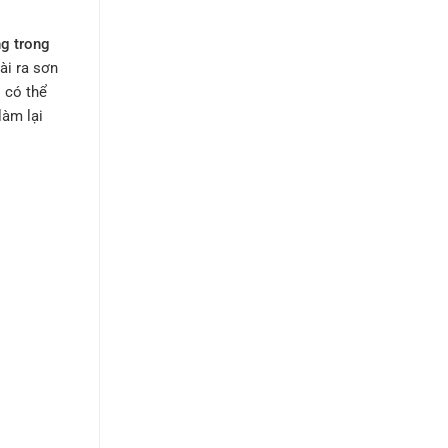
ng trong
ài ra sơn
 có thể
làm lại