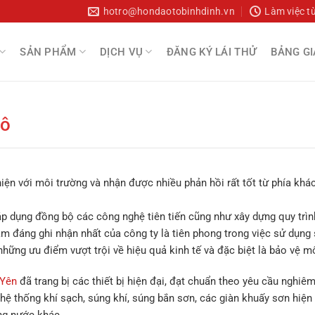
hotro@hondaotobinhdinh.vn
Làm việc t
SẢN PHẨM
DỊCH VỤ
ĐĂNG KÝ LÁI THỬ
BẢNG GI
tô
ện với môi trường và nhận được nhiều phản hồi rất tốt từ phía khá
p dụng đồng bộ các công nghệ tiên tiến cũng như xây dựng quy trìn
m đáng ghi nhận nhất của công ty là tiên phong trong việc sử dụng
ững ưu điểm vượt trội về hiệu quả kinh tế và đặc biệt là bảo vệ mô
 Yên
đã trang bị các thiết bị hiện đại, đạt chuẩn theo yêu cầu nghiê
hệ thống khí sạch, súng khí, súng bắn sơn, các giàn khuấy sơn hiện