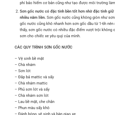
phí bảo hiểm cơ bản cũng như tạo được môi trường làm 
Sơn gốc nước có đặc tính bền tốt hơn nhờ đặc tính gi
nhiều năm liền.
Sơn gốc nước cũng không giòn như sơn gố
gốc nước cũng khô nhanh hơn sơn gốc dầu từ 1-6h nên r
thấy, sơn gốc nước có nhiều đặc điểm vượt trội không 
sơn cho chiếc xe yêu quý của mình.
CÁC QUY TRÌNH SƠN GỐC NƯỚC
– Vệ sinh bề mặt
– Chà nhám
– Sơn lót
– Đắp bả mattic và sấy
– Chà nhám mattic
– Phủ sơn lót và sấy
– Chà nhám sơn lót
– Lau bề mặt, che chắn
– Phun màu sấy khô
– Đánh bóng, vệ sinh và bàn giao xe