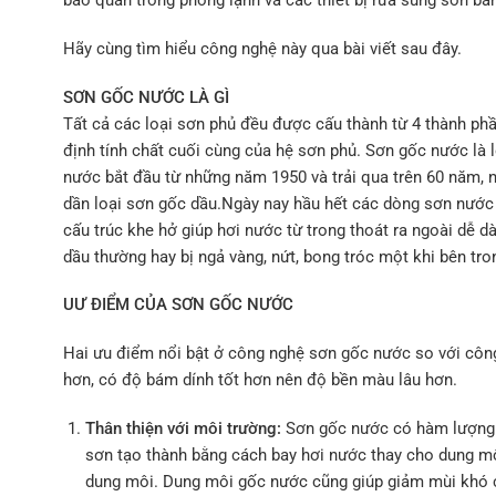
bảo quản trong phòng lạnh và các thiết bị rửa súng sơn bằ
Hãy cùng tìm hiểu công nghệ này qua bài viết sau đây.
SƠN GỐC NƯỚC LÀ GÌ
Tất cả các loại sơn phủ đều được cấu thành từ 4 thành ph
định tính chất cuối cùng của hệ sơn phủ. Sơn gốc nước l
nước bắt đầu từ những năm 1950 và trải qua trên 60 năm, 
dần loại sơn gốc dầu.Ngày nay hầu hết các dòng sơn nướ
cấu trúc khe hở giúp hơi nước từ trong thoát ra ngoài dễ 
dầu thường hay bị ngả vàng, nứt, bong tróc một khi bên tr
UƯ ĐIỂM CỦA SƠN GỐC NƯỚC
Hai ưu điểm nổi bật ở công nghệ sơn gốc nước so với công
hơn, có độ bám dính tốt hơn nên độ bền màu lâu hơn.
Thân thiện với môi trường:
Sơn gốc nước có hàm lượng 
sơn tạo thành bằng cách bay hơi nước thay cho dung mô
dung môi. Dung môi gốc nước cũng giúp giảm mùi khó chị