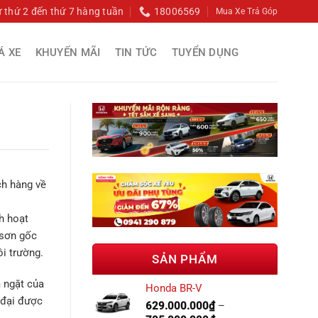
ừ thứ 2 đến thứ 7 hàng tuần
18006569
Mua Xe Trả Góp
Á XE
KHUYẾN MÃI
TIN TỨC
TUYỂN DỤNG
ch hàng về
h hoạt
 sơn gốc
i trường.
SẢN PHẨM
m ngặt của
Honda BR-V
 đại được
629.000.000
₫
–