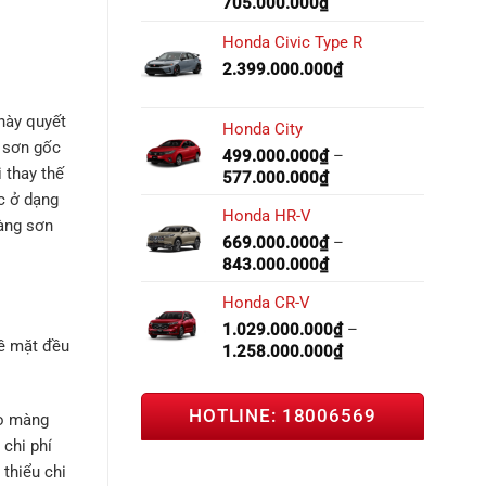
705.000.000
₫
Honda Civic Type R
2.399.000.000
₫
này quyết
Honda City
u sơn gốc
499.000.000
₫
–
 thay thế
577.000.000
₫
c ở dạng
Honda HR-V
màng sơn
669.000.000
₫
–
843.000.000
₫
Honda CR-V
1.029.000.000
₫
–
bề mặt đều
1.258.000.000
₫
HOTLINE: 18006569
do màng
chi phí
thiểu chi