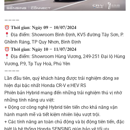
————
𝐓𝐡𝐨̛̀𝐢 𝐠𝐢𝐚𝐧: 𝐍𝐠𝐚̀𝐲 𝟎𝟗 – 𝟏𝟎/𝟎𝟕/𝟐𝟎𝟐𝟒
Địa điểm: Showroom Bình Định, KV5 đường Tây Sơn, P.
Ghềnh Ráng, TP Quy Nhơn, Bình Định
𝐓𝐡𝐨̛̀𝐢 𝐠𝐢𝐚𝐧: 𝐍𝐠𝐚̀𝐲 𝟏𝟎 – 𝟏𝟏/𝟎𝟕/𝟐𝟎𝟐𝟒
Địa điểm: Showroom Hùng Vương, 249-251 Đại lộ Hùng
Vương, P.9, Tp Tuy Hoà, Phú Yên
————
Lần đầu tiên, quý khách hàng được trải nghiệm dòng xe
hiện đại bậc nhất Honda CR-V e:HEV RS
Phiên bản Hybrid mang đến những trải nghiệm thú vị nhờ
những tính năng ưu việt:
+ Động cơ công nghệ Hybrid tiên tiến cho khả năng vận
hành mạnh mẽ và tiết kiệm nhiên liệu vượt trội.
+ Các tính năng an toàn chủ động và bị động tiên tiến, đặc
biệt là hệ thống Honda SENSING giúp bảo vệ tối ưu.