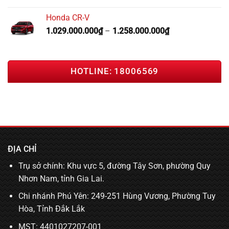
Honda CR-V
1.029.000.000
₫
–
1.258.000.000
₫
HOTLINE: 18006569
ĐỊA CHỈ
Trụ sở chính: Khu vực 5, đường Tây Sơn, phường Quy
Nhơn Nam, tỉnh Gia Lai.
Chi nhánh Phú Yên: 249-251 Hùng Vương, Phường Tuy
Hòa, Tỉnh Đắk Lắk
MST: 4401027207-001