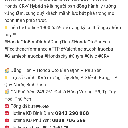
Honda CR-V Hybrid sẽ là người bạn đồng hành lý tưởng
xứng tầm, cùng quý khách mãnh lực bứt phá trong mọi
hành trình phía trước.
Liên hệ hotline 1800 6569 để đăng ký lái thử ngay hôm
nay !!!
#HondaOtoBinhDinh #DungTien #HondaOtoPhuYen
#Feeltheperformance #FTP #Valentine #Lephitruocba
#Giamlephitruocba #Hondacity #Cityrs #Civic #CRV
————
Dũng Tiến – Honda Ôtô Bình Định – Phú Yên
Trụ sở chính: KV5 đường Tây Sơn, P. Ghềnh Ráng, TP
Quy Nhơn, Bình Định
CN Phú Yên: 249-251 Đại lộ Hùng Vương, P.9, Tp Tuy
Hoà, Phú Yên
Tổng đài: 𝟏𝟖𝟎𝟎𝟔𝟓𝟔𝟗
Hotline KD Bình Định: 𝟬𝟵𝟰𝟭 𝟮𝟵𝟬 𝟵𝟲𝟴
Hotline KD Phú Yên: 𝟬𝟴𝟴𝟴 𝟳𝟴𝟲 𝟱𝟲𝟵
Hotline dịch vụ: 𝟎𝟗𝟒𝟏 𝟐𝟗𝟎 8𝟕𝟗