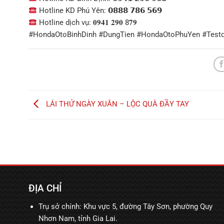
Hotline KD Phú Yên: 𝟬𝟴𝟴𝟴 𝟳𝟴𝟲 𝟱𝟲𝟵
Hotline dịch vụ: 𝟎𝟗𝟒𝟏 𝟐𝟗𝟎 8𝟕𝟗
#HondaOtoBinhDinh #DungTien #HondaOtoPhuYen #Testdr
LÁI THỬ NGÀY XUÂN – LỘC QUÀ ĐẦY TAY
ĐỊA CHỈ
Trụ sở chính: Khu vực 5, đường Tây Sơn, phường Quy
Nhơn Nam, tỉnh Gia Lai.