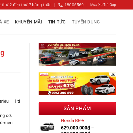
ừ thứ 2 đến thứ 7 hàng tuần
18006569
Mua Xe Trả Góp
Á XE
KHUYẾN MÃI
TIN TỨC
TUYỂN DỤNG
ng
iệu – 1 tỉ
SẢN PHẨM
ng cơ.
Honda BR-V
mô-men
629.000.000
₫
–