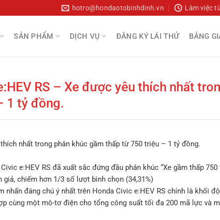
hotro@hondaotobinhdinh.vn
Làm việc t
SẢN PHẨM
DỊCH VỤ
ĐĂNG KÝ LÁI THỬ
BẢNG GI
:HEV RS – Xe được yêu thích nhất tro
 1 tỷ đồng.
ích nhất trong phân khúc gầm thấp từ 750 triệu – 1 tỷ đồng.
ivic e:HEV RS đã xuất sắc đứng đầu phân khúc “Xe gầm thấp 750 tr
giả, chiếm hơn 1/3 số lượt bình chọn (34,31%)
m nhấn đáng chú ý nhất trên Honda Civic e:HEV RS chính là khối độ
hợp cùng một mô-tơ điện cho tổng công suất tối đa 200 mã lực và 