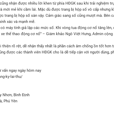
cũng nhận được nhiều lời khen từ phía HĐGK sau khi trải nghiệm trự
à mới mẻ khi cầm lái. Mặc dù được trang bị hộp số vô cấp nhưng k
ợc trang bị hộp số sàn vậy. Cảm giác sang số cũng mượt mà. Bên c
chính xác và mạnh mẽ.
e có máy tính giả lập các mức số. Khi vòng tua động cơ nổ tăng lên,
y xe thể thao động cơ nổ” – Giám khảo Ngô Việt Hưng, Admin cộng
 thiện rõ rệt, dễ nhận thấy nhất là phần cách âm chống ồn tốt hơn 
ũng được các thành viên HĐGK cho là dễ tiếp cận với người dùng, p
tư vấn ngay ngày hôm nay
ng-ky-lai-thu/
y Nhơn, Bình Định
à, Phú Yên