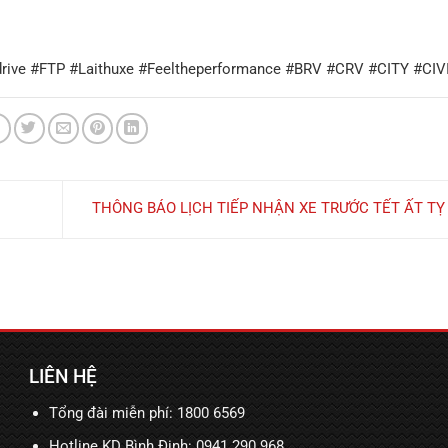
ive #FTP #Laithuxe #Feeltheperformance #BRV #CRV #CITY #CI
THÔNG BÁO LỊCH TIẾP NHẬN XE TRƯỚC TẾT ẤT TỴ
LIÊN HỆ
Tổng đài miễn phí: 1800 6569
Hotline KD Bình Định:
0941 290 968