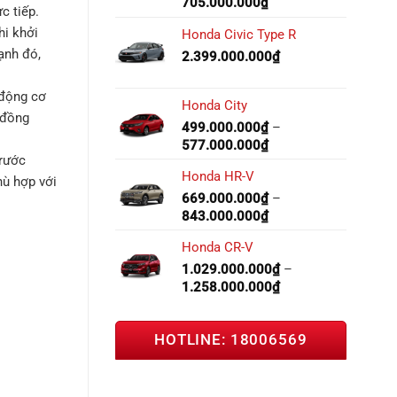
705.000.000
₫
c tiếp.
hi khởi
Honda Civic Type R
ạnh đó,
2.399.000.000
₫
 động cơ
Honda City
 đồng
499.000.000
₫
–
577.000.000
₫
trước
Honda HR-V
hù hợp với
669.000.000
₫
–
843.000.000
₫
Honda CR-V
1.029.000.000
₫
–
1.258.000.000
₫
HOTLINE: 18006569