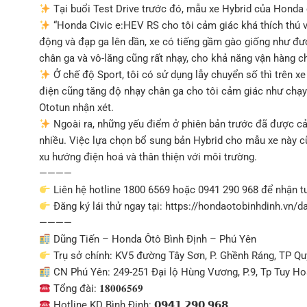
Tại buổi Test Drive trước đó, mẫu xe Hybrid của Honda 
“Honda Civic e:HEV RS cho tôi cảm giác khá thích thú v
động và đạp ga lên dần, xe có tiếng gầm gào giống như đư
chân ga và vô-lăng cũng rất nhạy, cho khả năng vận hàng 
Ở chế độ Sport, tôi có sử dụng lẫy chuyển số thì trên x
điện cũng tăng độ nhạy chân ga cho tôi cảm giác như chạ
Ototun nhận xét.
Ngoài ra, những yếu điểm ở phiên bản trước đã được cải
nhiều. Việc lựa chọn bổ sung bản Hybrid cho mẫu xe này c
xu hướng điện hoá và thân thiện với môi trường.
————
Liên hệ hotline 1800 6569 hoặc 0941 290 968 để nhận 
Đăng ký lái thử ngay tại: https://hondaotobinhdinh.vn/da
————
Dũng Tiến – Honda Ôtô Bình Định – Phú Yên
Trụ sở chính: KV5 đường Tây Sơn, P. Ghềnh Ráng, TP Qu
CN Phú Yên: 249-251 Đại lộ Hùng Vương, P.9, Tp Tuy Ho
Tổng đài: 𝟏𝟖𝟎𝟎𝟔𝟓𝟔𝟗
Hotline KD Bình Định: 𝟬𝟵𝟰𝟭 𝟮𝟵𝟬 𝟵𝟲𝟴