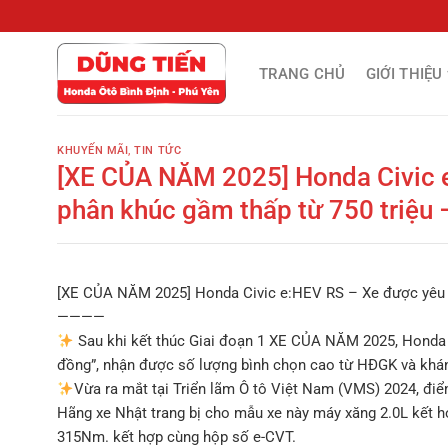
Chuyển
đến
nội
TRANG CHỦ
GIỚI THIỆU
dung
KHUYẾN MÃI
,
TIN TỨC
[XE CỦA NĂM 2025] Honda Civic e
phân khúc gầm thấp từ 750 triệu –
[XE CỦA NĂM 2025] Honda Civic e:HEV RS – Xe được yêu th
————
Sau khi kết thúc Giai đoạn 1 XE CỦA NĂM 2025, Honda C
đồng”, nhận được số lượng bình chọn cao từ HĐGK và khán 
Vừa ra mắt tại Triển lãm Ô tô Việt Nam (VMS) 2024, điể
Hãng xe Nhật trang bị cho mẫu xe này máy xăng 2.0L kết 
315Nm. kết hợp cùng hộp số e-CVT.