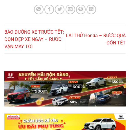
BẢO DƯỞNG XE TRƯỚC TẾT:
LÁI THỬ Honda – RƯỚC QUÀ
DỌN DẸP XE NGAY – RƯỚC
ĐÓN TẾT
VẬN MAY TỚI