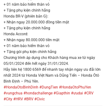
+ 01 năm bảo hiểm thân vỏ
+ Tặng phụ kiện chính hãng
Honda BR-V (phiên bản G):
+ Nhận ngay 20.000.000 đồng tiền mặt
+ Tặng phụ kiện chính hãng
Honda Accord:
+ Nhận ngay 80.000.000 tiền mặt
+ 01 năm bảo hiểm thân vỏ
+ Tặng gói phụ kiện chính hãng
Chương trình áp dụng cho Khách hàng mua xe từ ngày
05/01/2024 đến hết ngày 31/01/2024.
Hãy liên hệ 1800 6569 để nhanh tay nhận ngay ưu đãi lớn
nhất 2024 từ Honda Việt Nam và Dũng Tiến – Honda Ôtô
Bình Định – Phú Yên.
#HondaOtoBinhDinh
#DungTien
#HondaOtoPhuYen
#vungchua
#hondachallenge
#Giapthin
#ưudai
#CRV
#City
#HRV
#BRV
#Civic