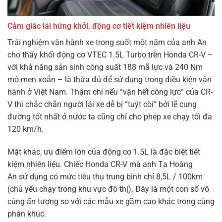
Cảm giác lái hứng khởi, động cơ tiết kiệm nhiên liệu
Trải nghiệm vận hành xe trong suốt một năm của anh An
cho thấy khối động cơ VTEC 1.5L Turbo trên Honda CR-V –
với khả năng sản sinh công suất 188 mã lực và 240 Nm
mô-men xoắn – là thừa đủ để sử dụng trong điều kiện vận
hành ở Việt Nam. Thậm chí nếu “vận hết công lực” của CR-
V thì chắc chắn người lái xe dễ bị “tuýt còi” bởi lẽ cung
đường tốt nhất ở nước ta cũng chỉ cho phép xe chạy tối đa
120 km/h.
Mặt khác, ưu điểm lớn của động cơ 1.5L là đặc biệt tiết
kiệm nhiên liệu. Chiếc Honda CR-V mà anh Tạ Hoàng
An sử dụng có mức tiêu thụ trung bình chỉ 8,5L / 100km
(chủ yếu chạy trong khu vực đô thị). Đây là một con số vô
cùng ấn tượng so với các mẫu xe gầm cao khác trong cùng
phân khúc.