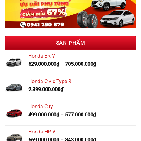
SẢN PHẨM
Honda BR-V
629.000.000
₫
–
705.000.000
₫
Honda Civic Type R
2.399.000.000
₫
Honda City
499.000.000
₫
–
577.000.000
₫
Honda HR-V
669.000.000
₫
–
843.000.000
₫