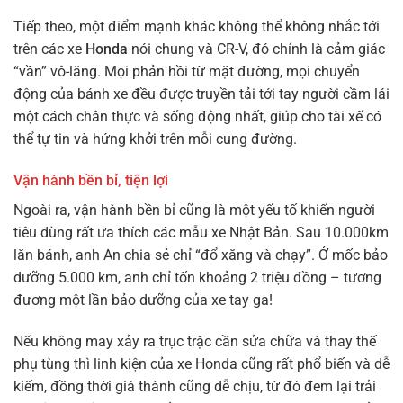
Tiếp theo, một điểm mạnh khác không thể không nhắc tới
trên các xe
Honda
nói chung và CR-V, đó chính là cảm giác
“vần” vô-lăng. Mọi phản hồi từ mặt đường, mọi chuyển
động của bánh xe đều được truyền tải tới tay người cầm lái
một cách chân thực và sống động nhất, giúp cho tài xế có
thể tự tin và hứng khởi trên mỗi cung đường.
Vận hành bền bỉ, tiện lợi
Ngoài ra, vận hành bền bỉ cũng là một yếu tố khiến người
tiêu dùng rất ưa thích các mẫu xe Nhật Bản. Sau 10.000km
lăn bánh, anh An chia sẻ chỉ “đổ xăng và chạy”. Ở mốc bảo
dưỡng 5.000 km, anh chỉ tốn khoảng 2 triệu đồng – tương
đương một lần bảo dưỡng của xe tay ga!
Nếu không may xảy ra trục trặc cần sửa chữa và thay thế
phụ tùng thì linh kiện của xe Honda cũng rất phổ biến và dễ
kiếm, đồng thời giá thành cũng dễ chịu, từ đó đem lại trải