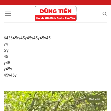
Chuyển
đến
nội
dung
643645ty45y45y45y45y45′
y4
5’y
45
y45
y45y
45y45y