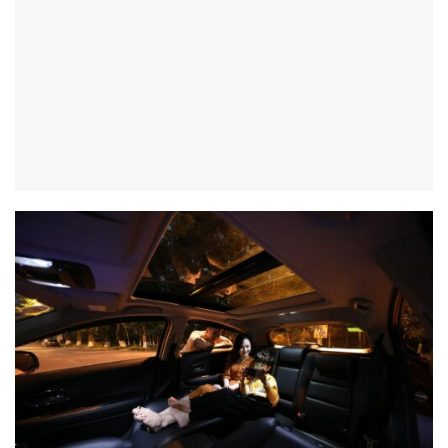
Thứ tư về các hệ thống và các tính năng an toàn trên xe
được trang bị đảm bảo toàn diện. Một số hệ thống an toàn
được trang bị tiêu chuẩn trên Honda HR-V điển hình như:
Hệ thống cân bằng điện tử tiêu chuẩn;
Hệ thống kiểm soát lực kéo;
Hệ thống chống bó cứng phanh;
Túi khí an toàn;
Camera lùi;
,….