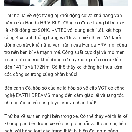
Thứ hai là về việc trang bị khối động cơ và khả năng vận
hành của Honda HR-V. Khối động cơ được trang bị trên xe
là khối động cơ SOHC i- VTEC với dung tích 1,8L kết hợp
cùng 4 xi lanh thẳng hàng và 16 van biến thiên. Với khối
động cơ này, khả năng vận hành của Honda HRV mới cũng
trở nên bền bỉ và mạnh mẽ. Công suất cực đại và mô men
xoắn cực đại mà khối động cơ này mang đến cho xe lên
đến 141Ps và 172Nm. Có thể thấy xe không hề thua kém
các dòng xe trong cùng phân khúc!
Bên cạnh đó, hộp số của xe là hộp số vô cấp VCT có công
nghệ EARTH DREAMS mang đến cảm giác lái và tăng tốc
cho người lái vô cùng tuyệt vời và chân thật!
Thứ ba về sự tiện nghi bên trong xe. Có thể thấy với thiết kế
không gian bên trong xe vô cùng rộng rãi và thoái mái, tiện
nghi với hàng loạt các trang thiết bị hiện đại như: bảng