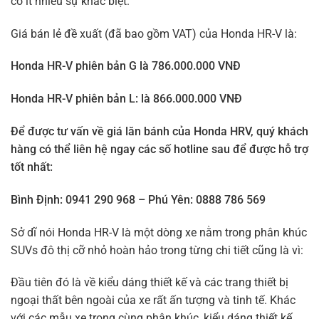
có ít nhiều sự khác biệt.
Giá bán lẻ đề xuất (đã bao gồm VAT) của Honda HR-V là:
Honda HR-V phiên bản G là 786.000.000 VNĐ
Honda HR-V phiên bản L: là 866.000.000 VNĐ
Để được tư vấn về giá lăn bánh của Honda HRV, quý khách
hàng có thể liên hệ ngay các số hotline sau để được hỗ trợ
tốt nhất:
Bình Định: 0941 290 968 – Phú Yên: 0888 786 569
Sở dĩ nói Honda HR-V là một dòng xe nằm trong phân khúc
SUVs đô thị cỡ nhỏ hoàn hảo trong từng chi tiết cũng là vì:
Đầu tiên đó là về kiểu dáng thiết kế và các trang thiết bị
ngoại thất bên ngoài của xe rất ấn tượng và tinh tế. Khác
với các mẫu xe trong cùng phân khúc, kiểu dáng thiết kế