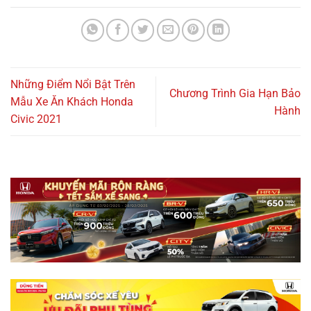
SẢN PHẨM
Honda BR-V
629.000.000
₫
–
705.000.000
₫
Honda Civic Type R
2.399.000.000
₫