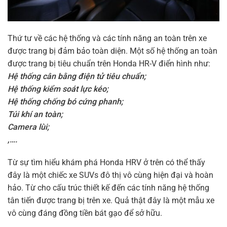
Từ sự tìm hiểu khám phá Honda HRV ở trên có thể thấy
đây là một chiếc xe SUVs đô thị vô cùng hiện đại và hoàn
hảo. Từ cho cấu trúc thiết kế đến các tính năng hệ thống
tân tiến được trang bị trên xe. Quả thật đây là một mẫu xe
vô cùng đáng đồng tiền bát gạo để sở hữu.
Đọc thêm các tính năng nổi bật khác tại đây:
https://hondaotobinhdinh.vn/honda-hrv/
>>> Liên hệ ngay Tổng đài 1800 659 để
đăng ký lái thử !!
——————————
Dũng Tiến – Honda Ôtô Bình Định, Phú Yên
– Trụ sở chính: KV5 đường Tây Sơn, P. Ghềnh Ráng, TP
Quy Nhơn, tỉnh Bình Định
– CN Phú Yên: 249-251 Đại lộ Hùng Vương, P.9, Tp Tuy