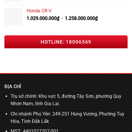
ĐỊA CHỈ
Trụ sở chính: Khu vực 5, đường Tây Sơn, phường Quy
Nhơn Nam, tỉnh Gia Lai.
Chi nhánh Phú Yên: 249-251 Hùng Vương, Phường Tuy
Hòa, Tỉnh Đắk Lắk
MST: 4401027207-001
LIÊN HỆ
Tổng đài miễn phí: 1800 6569
Hotline KD Bình Định:
0941 290 968
Hotline KD Phú Yên:
0888 786 569
Hotline dịch vụ:
0941 290 879