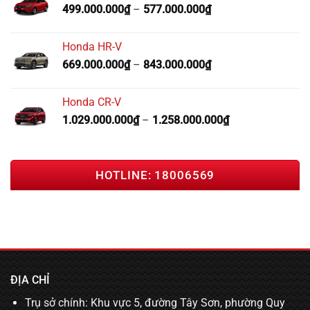
499.000.000
₫
–
577.000.000
₫
Honda HR-V
669.000.000
₫
–
843.000.000
₫
Honda CR-V
1.029.000.000
₫
–
1.258.000.000
₫
HOTLINE: 18006569
ĐỊA CHỈ
Trụ sở chính: Khu vực 5, đường Tây Sơn, phường Quy