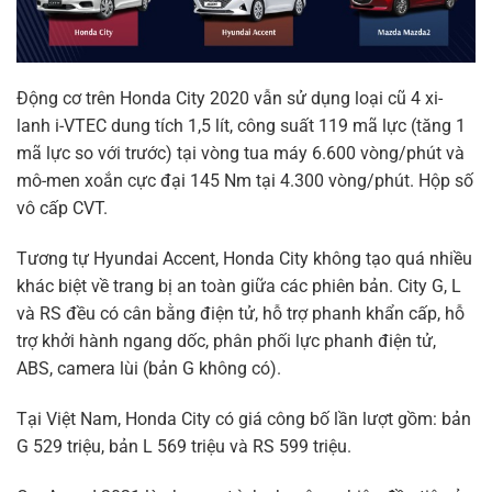
Động cơ trên Honda City 2020 vẫn sử dụng loại cũ 4 xi-
lanh i-VTEC dung tích 1,5 lít, công suất 119 mã lực (tăng 1
mã lực so với trước) tại vòng tua máy 6.600 vòng/phút và
mô-men xoắn cực đại 145 Nm tại 4.300 vòng/phút. Hộp số
vô cấp CVT.
Tương tự Hyundai Accent, Honda City không tạo quá nhiều
khác biệt về trang bị an toàn giữa các phiên bản. City G, L
và RS đều có cân bằng điện tử, hỗ trợ phanh khẩn cấp, hỗ
trợ khởi hành ngang dốc, phân phối lực phanh điện tử,
ABS, camera lùi (bản G không có).
Tại Việt Nam, Honda City có giá công bố lần lượt gồm: bản
G 529 triệu, bản L 569 triệu và RS 599 triệu.