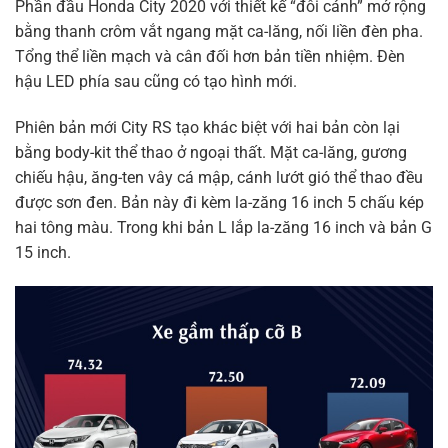
Phần đầu Honda City 2020 với thiết kế “đôi cánh” mở rộng
bằng thanh crôm vắt ngang mặt ca-lăng, nối liền đèn pha.
Tổng thể liền mạch và cân đối hơn bản tiền nhiệm. Đèn
hậu LED phía sau cũng có tạo hình mới.
Phiên bản mới City RS tạo khác biệt với hai bản còn lại
bằng body-kit thể thao ở ngoại thất. Mặt ca-lăng, gương
chiếu hậu, ăng-ten vây cá mập, cánh lướt gió thể thao đều
được sơn đen. Bản này đi kèm la-zăng 16 inch 5 chấu kép
hai tông màu. Trong khi bản L lắp la-zăng 16 inch và bản G
15 inch.