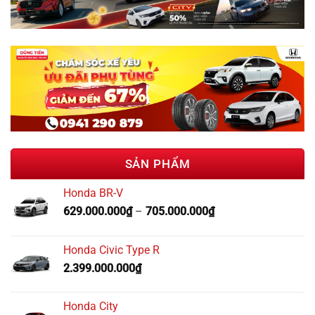
SẢN PHẨM
Honda BR-V
629.000.000
₫
–
705.000.000
₫
Honda Civic Type R
2.399.000.000
₫
Honda City