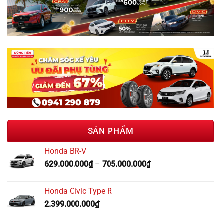
SẢN PHẨM
Honda BR-V
629.000.000
₫
–
705.000.000
₫
Honda Civic Type R
2.399.000.000
₫