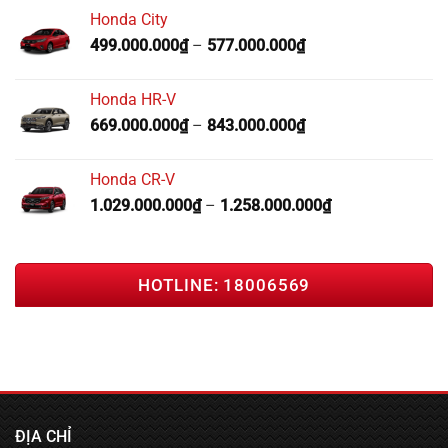
Honda City
499.000.000
₫
–
577.000.000
₫
Honda HR-V
669.000.000
₫
–
843.000.000
₫
Honda CR-V
1.029.000.000
₫
–
1.258.000.000
₫
HOTLINE: 18006569
ĐỊA CHỈ