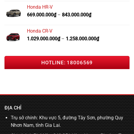
Honda HR-V
669.000.000
₫
–
843.000.000
₫
Honda CR-V
1.029.000.000
₫
–
1.258.000.000
₫
HOTLINE: 18006569
ĐỊA CHỈ
Trụ sở chính: Khu vực 5, đường Tây Sơn, phường Quy
Nhơn Nam, tỉnh Gia Lai.