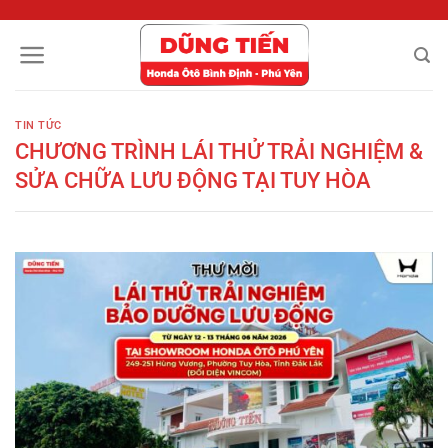
Chuyển
đến
nội
dung
TIN TỨC
CHƯƠNG TRÌNH LÁI THỬ TRẢI NGHIỆM &
SỬA CHỮA LƯU ĐỘNG TẠI TUY HÒA