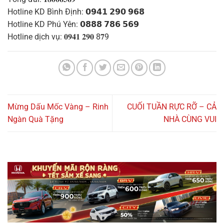
Hotline KD Bình Định: 𝟬𝟵𝟰𝟭 𝟮𝟵𝟬 𝟵𝟲𝟴
Hotline KD Phú Yên: 𝟬𝟴𝟴𝟴 𝟳𝟴𝟲 𝟱𝟲𝟵
Hotline dịch vụ: 𝟎𝟗𝟒𝟏 𝟐𝟗𝟎 8𝟕9
Mừng Dấu Mốc Vàng – Rinh
CUỐI TUẦN RỰC RỠ – CẢ
Ngàn Quà Tặng
NHÀ CÙNG VUI