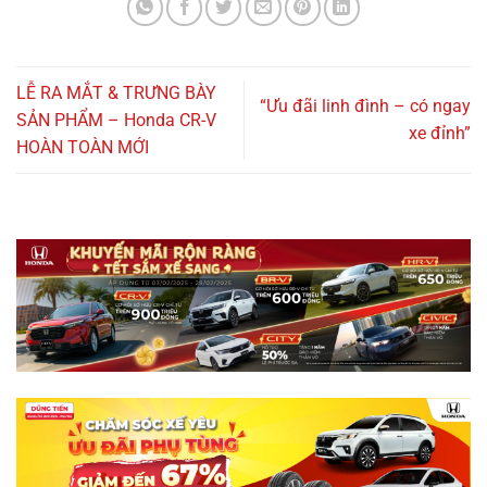
LỄ RA MẮT & TRƯNG BÀY
“Ưu đãi linh đình – có ngay
SẢN PHẨM – Honda CR-V
xe đỉnh”
HOÀN TOÀN MỚI