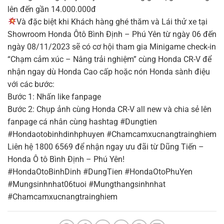
lên đến gần 14.000.000đ
Và đặc biệt khi Khách hàng ghé thăm và Lái thử xe tại
Showroom Honda Ôtô Bình Định – Phú Yên từ ngày 06 đến
ngày 08/11/2023 sẽ có cơ hội tham gia Minigame check-in
“Chạm cảm xúc – Nâng trải nghiệm” cùng Honda CR-V để
nhận ngay dù Honda Cao cấp hoặc nón Honda sành điệu
với các bước:
Bước 1: Nhấn like fanpage
Bước 2: Chụp ảnh cùng Honda CR-V all new và chia sẻ lên
fanpage cá nhân cùng hashtag #Dungtien
#Hondaotobinhdinhphuyen #Chamcamxucnangtrainghiem
Liên hệ 1800 6569 để nhận ngay ưu đãi từ Dũng Tiến –
Honda Ô tô Bình Định – Phú Yên!
#HondaOtoBinhDinh #DungTien #HondaOtoPhuYen
#Mungsinhnhat06tuoi #Mungthangsinhnhat
#Chamcamxucnangtrainghiem