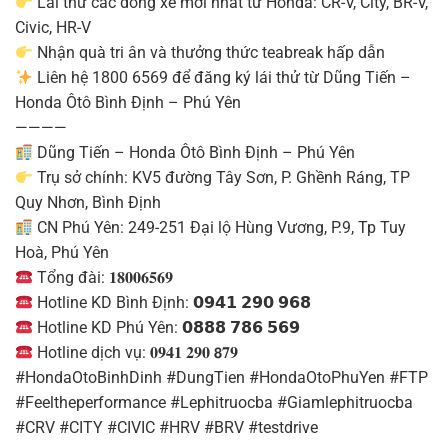
Lái thử các dòng xe mới nhất từ Honda: CR-V, City, BR-V,
Civic, HR-V
Nhận quà tri ân và thưởng thức teabreak hấp dẫn
Liên hệ 1800 6569 để đăng ký lái thử từ Dũng Tiến –
Honda Ôtô Bình Định – Phú Yên
————
Dũng Tiến – Honda Ôtô Bình Định – Phú Yên
Trụ sở chính: KV5 đường Tây Sơn, P. Ghềnh Ráng, TP
Quy Nhơn, Bình Định
CN Phú Yên: 249-251 Đại lộ Hùng Vương, P.9, Tp Tuy
Hoà, Phú Yên
Tổng đài: 𝟏𝟖𝟎𝟎𝟔𝟓𝟔𝟗
Hotline KD Bình Định: 𝟬𝟵𝟰𝟭 𝟮𝟵𝟬 𝟵𝟲𝟴
Hotline KD Phú Yên: 𝟬𝟴𝟴𝟴 𝟳𝟴𝟲 𝟱𝟲𝟵
Hotline dịch vụ: 𝟎𝟗𝟒𝟏 𝟐𝟗𝟎 𝟴𝟕𝟗
#HondaOtoBinhDinh #DungTien #HondaOtoPhuYen #FTP
#Feeltheperformance #Lephitruocba #Giamlephitruocba
#CRV #CITY #CIVIC #HRV #BRV #testdrive