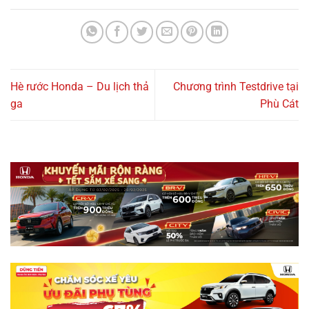
Hè rước Honda – Du lịch thả
Chương trình Testdrive tại
ga
Phù Cát