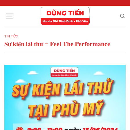
Chuyển
đến
nội
dung
TIN TỨC
𝐒𝐮̛̣ 𝐤𝐢𝐞̣̂𝐧 𝐥𝐚́𝐢 𝐭𝐡𝐮̛̉ – 𝐅𝐞𝐞𝐥 𝐓𝐡𝐞 𝐏𝐞𝐫𝐟𝐨𝐫𝐦𝐚𝐧𝐜𝐞