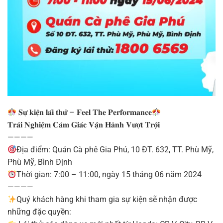
𝐒𝐮̛̣ 𝐤𝐢𝐞̣̂𝐧 𝐥𝐚́𝐢 𝐭𝐡𝐮̛̉ – 𝐅𝐞𝐞𝐥 𝐓𝐡𝐞 𝐏𝐞𝐫𝐟𝐨𝐫𝐦𝐚𝐧𝐜𝐞
𝐓𝐫𝐚̉𝐢 𝐍𝐠𝐡𝐢𝐞̣̂𝐦 𝐂𝐚̉𝐦 𝐆𝐢𝐚́𝐜 𝐕𝐚̣̂𝐧 𝐇𝐚̀𝐧𝐡 𝐕𝐮̛𝐨̛̣𝐭 𝐓𝐫𝐨̣̂𝐢
————
Địa điểm: Quán Cà phê Gia Phú, 10 ĐT. 632, TT. Phù Mỹ,
Phù Mỹ, Bình Định
Thời gian: 7:00 – 11:00, ngày 15 tháng 06 năm 2024
————
Quý khách hàng khi tham gia sự kiện sẽ nhận được
những đặc quyền: